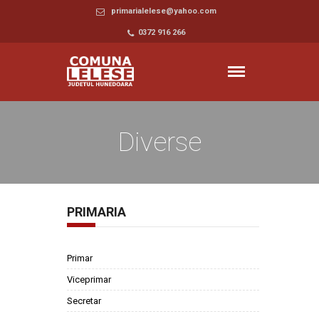
primarialelese@yahoo.com
0372 916 266
Diverse
PRIMARIA
Primar
Viceprimar
Secretar