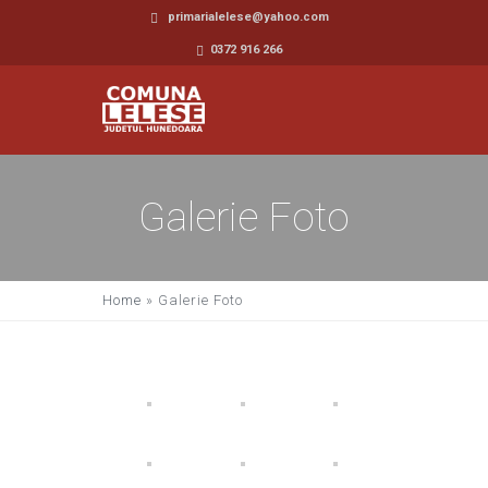
primarialelese@yahoo.com
0372 916 266
Galerie Foto
Home
»
Galerie Foto