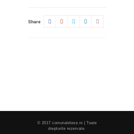
Share
© 2017 comunalelese.ro | Toate
drepturile rezervate.