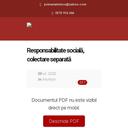
primarialelese@yahoo.com
0372 916 266
Responsabilitate socială,
colectare separată
20
iul. 2023
in
Anunturi
327
Documentul PDF nu este vizibil
direct pe mobil.
Deschide PDF