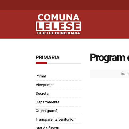
Program d
PRIMARIA
04
ia
Primar
Viceprimar
Secretar
Departamente
Organigramă
Transparența veniturilor
Stat de funcții