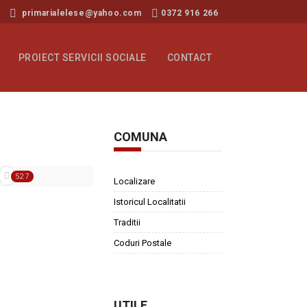
primarialelese@yahoo.com
0372 916 266
PROIECT SERVICII SOCIALE
CONTACT
COMUNA
527
Localizare
Istoricul Localitatii
Traditii
Coduri Postale
UTILE