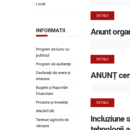
Local
DETALII
Anunt orga
INFORMATII
Program de lucru cu
publicul
DETALII
Program de audienţe
Declaraţii de avere şi
ANUNȚ cerer
interese
Bugete şi Raportări
Financiare
Proiecte şi Investiţii
DETALII
ANUNTURI
Incluziune s
Terenuri agricole de
vânzare
tehnologii a