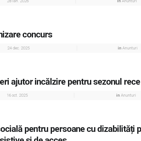
28 ian. 2026
in
Anunturi
nizare concurs
24 dec. 2025
in
Anunturi
i ajutor incălzire pentru sezonul rec
16 oct. 2025
in
Anunturi
ocială pentru persoane cu dizabilități p
sistive și de acces