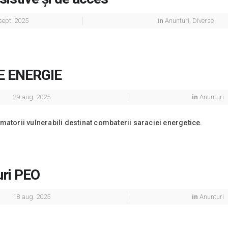
sept. 2025
in
Anunturi
,
Diverse
E ENERGIE
29 aug. 2025
in
Anunturi
matorii vulnerabili destinat combaterii saraciei energetice.
uri PEO
18 aug. 2025
in
Anunturi