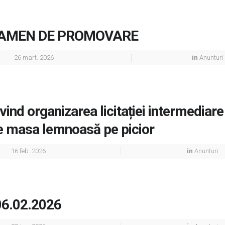
AMEN DE PROMOVARE
26 mart. 2026
in
Anunturi
ind organizarea licitației intermediare
e masa lemnoasă pe picior
16 feb. 2026
in
Anunturi
06.02.2026