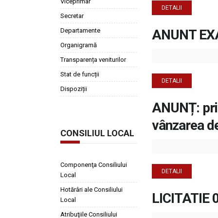
Viceprimar
DETALII
Secretar
Departamente
ANUNT EX
Organigramă
Transparența veniturilor
Stat de funcții
DETALII
Dispoziții
ANUNȚ: priv
vânzarea d
CONSILIUL LOCAL
Componenţa Consiliului
DETALII
Local
Hotărâri ale Consiliului
LICITATIE 
Local
Atribuţiile Consiliului